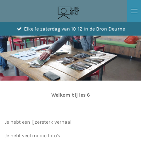
Ga
direct
naar
Elke 1e zaterdag van 10-12 in de Bron Deurne
de
hoofdinhoud
Welkom bij les 6
Je hebt een ijzersterk verhaal
Je hebt veel mooie foto's