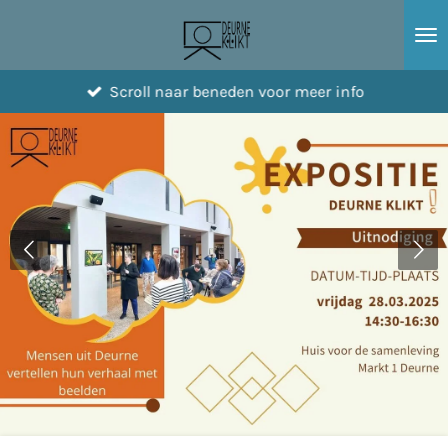
Ga
direct
naar
Scroll naar beneden voor meer info
de
hoofdinhoud