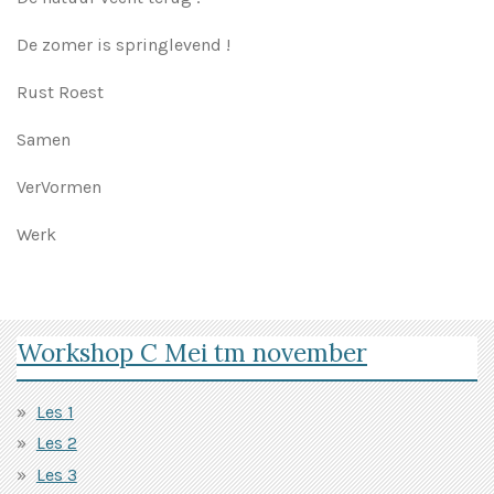
De zomer is springlevend !
Rust Roest
Samen
VerVormen
Werk
Workshop C Mei tm november
Les 1
Les 2
Les 3