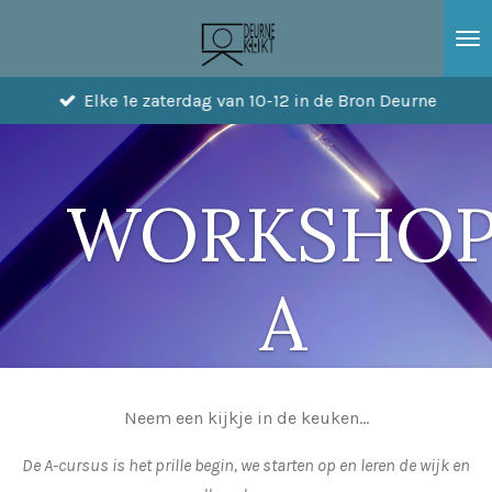
Ga
direct
naar
Elke 1e zaterdag van 10-12 in de Bron Deurne
de
hoofdinhoud
WORKSHO
A
Neem een kijkje in de keuken...
De A-cursus is het prille begin, we starten op en leren de wijk en