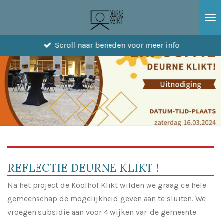
Ga
direct
naar
Scroll naar beneden voor meer info
de
hoofdinhoud
REFLECTIE DEURNE KLIKT !
Na het project de Koolhof Klikt wilden we graag de hele
gemeenschap de mogelijkheid geven aan te sluiten. We
vroegen subsidie aan voor 4 wijken van de gemeente