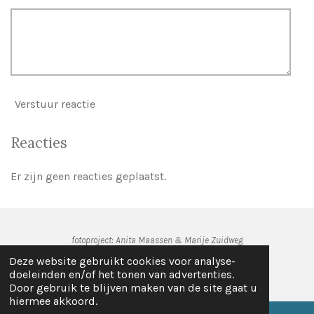
Verstuur reactie
Reacties
Er zijn geen reacties geplaatst.
fotoproject: Anita Maassen & Marije Zuidweg
© 2021 - 2026 Deurne Klikt !
Deze website gebruikt cookies voor analyse-
Powered by
JouwWeb
doeleinden en/of het tonen van advertenties.
Door gebruik te blijven maken van de site gaat u
hiermee akkoord.