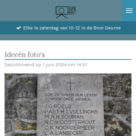
Ga
direct
naar
Elke 1e zaterdag van 10-12 in de Bron Deurne
de
hoofdinhoud
Ideeën foto's
Gepubliceerd op 1 juni 2024 om 14:10