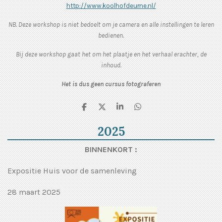
http://www.koolhofdeurne.nl/
NB. Deze workshop is niet bedoelt om je camera en alle instellingen te leren
bedienen.
Bij deze workshop gaat het om het plaatje en het verhaal erachter, de
inhoud.
Het is dus geen cursus fotograferen
D
D
S
D
e
e
h
e
l
e
a
l
2025
e
l
r
e
n
e
n
BINNENKORT :
Expositie Huis voor de samenleving
28 maart 2025