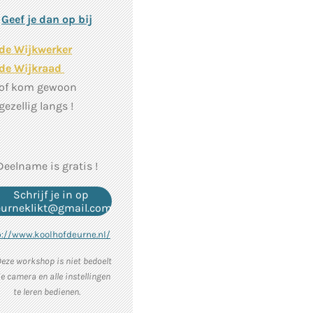
Geef je dan op bij
de Wijkwerker
de Wijkraad
of kom gewoon
gezellig langs !
Deelname is gratis !
Schrijf je in op
eurneklikt@gmail.com
p://www.koolhofdeurne.nl/
Deze workshop is niet bedoelt
e camera en alle instellingen
te leren bedienen.