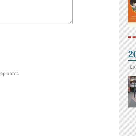
2
EX
geplaatst.