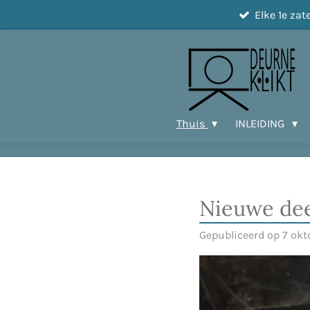
Elke 1e za
Ga
direct
naar
de
hoofdinhoud
Thuis
INLEIDING
Nieuwe de
Gepubliceerd op 7 ok