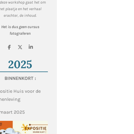
 deze workshop gaat het om
het plaatje en het verhaal
erachter, de inhoud.
Het is dus geen cursus
fotograferen
D
D
S
e
e
h
l
e
a
2025
e
l
r
n
e
BINNENKORT :
ositie Huis voor de
enleving
maart 2025