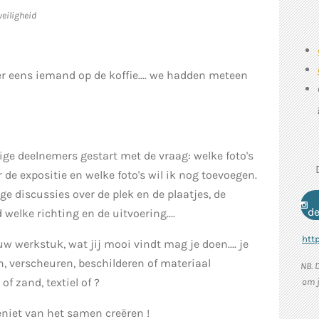
veiligheid
 eens iemand op de koffie.... we hadden meteen
.
ge deelnemers gestart met de vraag: welke foto's
de expositie en welke foto's wil ik nog toevoegen.
e discussies over de plek en de plaatjes, de
d
 welke richting en de uitvoering....
htt
ouw werkstuk, wat jij mooi vindt mag je doen.... je
n, verscheuren, beschilderen of materiaal
NB. 
of zand, textiel of ?
om j
geniet van het samen creëren !