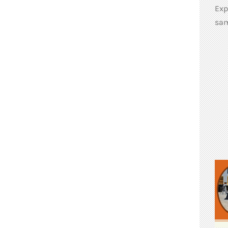
Exp
sam