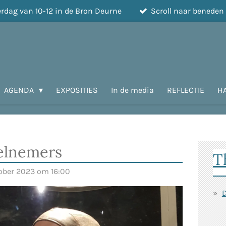
terdag van 10-12 in de Bron Deurne
Scroll naar beneden
AGENDA
EXPOSITIES
In de media
REFLECTIE
H
elnemers
T
tober 2023 om 16:00
D