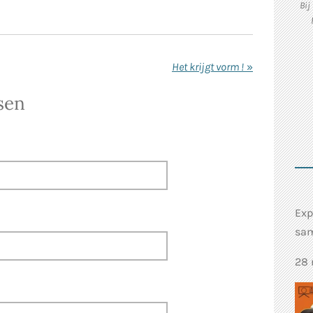
Bij
Het krijgt vorm !
»
sen
Exp
sam
28 