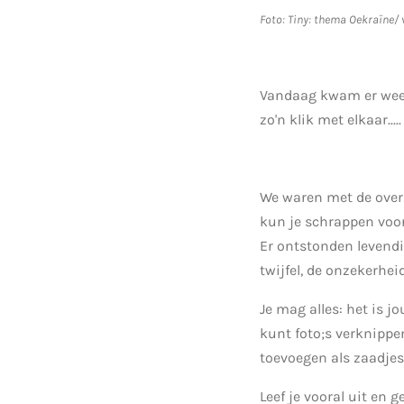
Foto: Tiny: thema Oekraïne/ 
Vandaag kwam er weer
zo'n klik met elkaar....
We waren met de overi
kun je schrappen voor 
Er ontstonden levendig
twijfel, de onzekerheid
Je mag alles: het is j
kunt foto;s verknippe
toevoegen als zaadjes 
Leef je vooral uit en 